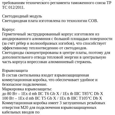
требованиям технического регламента таможенного союза ТР
ТС 012/2011.
Светодиодный модуль
Светодиодная плата изготовлена по технологии COB.
Корпус
Герметичный экструдированный корпус изготовлен из
анодированного алюминия с большой площадью поверхности
(за счёт рёбер и волнообразных изгибов), что способствует
эффективному теплоотведению от светодиодов.
Светодиоды сконцентрированы в центре платы, поэтому для
дополнительного отвода тепловой энергии в центральную
часть корпуса впрессован алюминиевый стержень.
Взрывозащита
В состав светильника входит взрывозащищенная
коммутационная коробка, что обеспечивает удобное и
безопасное подключение.
Маркировка взрывозащиты:
до 80 Вт – 1Ex d mb IIC T6 Gb X / 1Ex tb IIIC T85°C Db X
100 Вт – 1Ex d mb IIC T5 Gb X / 1Ex tb IIIC T105°C Db X
Коммутационная коробка имеет 3 заглушенных резьбовых
отверстия M20 для подключения взрывозащищенных
кабельных вводов по