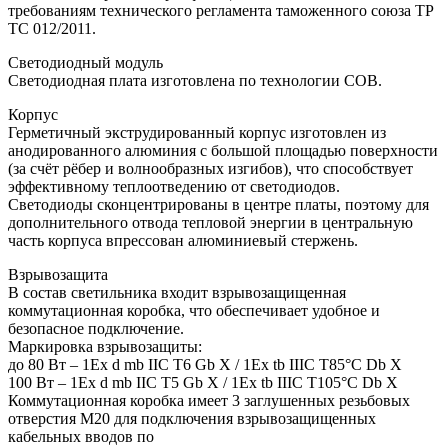
требованиям технического регламента таможенного союза ТР
ТС 012/2011.
Светодиодный модуль
Светодиодная плата изготовлена по технологии COB.
Корпус
Герметичный экструдированный корпус изготовлен из
анодированного алюминия с большой площадью поверхности
(за счёт рёбер и волнообразных изгибов), что способствует
эффективному теплоотведению от светодиодов.
Светодиоды сконцентрированы в центре платы, поэтому для
дополнительного отвода тепловой энергии в центральную
часть корпуса впрессован алюминиевый стержень.
Взрывозащита
В состав светильника входит взрывозащищенная
коммутационная коробка, что обеспечивает удобное и
безопасное подключение.
Маркировка взрывозащиты:
до 80 Вт – 1Ex d mb IIC T6 Gb X / 1Ex tb IIIC T85°C Db X
100 Вт – 1Ex d mb IIC T5 Gb X / 1Ex tb IIIC T105°C Db X
Коммутационная коробка имеет 3 заглушенных резьбовых
отверстия M20 для подключения взрывозащищенных
кабельных вводов по