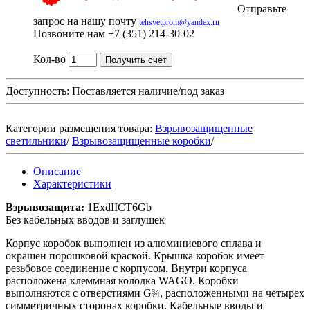
Отправьте
запрос на нашу почту
tehsvetprom@yandex.ru
Позвоните нам +7 (351) 214-30-02
Кол-во
Получить счет
Доступность:
Поставляется наличие/под заказ
Категории размещения товара:
Взрывозащищенные
светильники
/
Взрывозащищенные коробки
/
Описание
Характеристики
Взрывозащита:
1ЕхdIICT6Gb
Без кабельных вводов и заглушек
Корпус коробок выполнен из алюминиевого сплава и
окрашен порошковой краской. Крышка коробок имеет
резьбовое соединение с корпусом. Внутри корпуса
расположена клеммная колодка WAGO. Коробки
выполняются с отверстиями G¾, расположенными на четырех
симметричных сторонах коробки. Кабельные вводы и