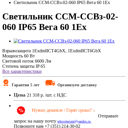
Светильник ССМ-ССВз-02-060 IP65 Вега 60 1Ex
Светильник ССМ-ССВз-02-
060 IP65 Вега 60 1Ex
Взрывозащита
1ExdmIICT4GbX, 1ExdmIICT6GbX
Мощность
60 Вт
Световой поток
6600 Лм
Степень защиты
IP 65
Все характеристики
Гарантия 5 лет
Организуем доставку
Цена
21 318 р.
/шт. с НДС
Нужно дешевле / Горят сроки? ↓
Отправьте
запрос на нашу почту
tehsvetprom@yandex.ru
Позвоните нам +7 (351) 214-30-02