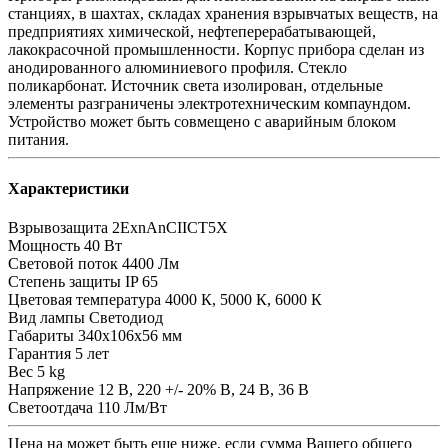
станциях, в шахтах, складах хранения взрывчатых веществ, на
предприятиях химической, нефтеперерабатывающей,
лакокрасочной промышленности. Корпус прибора сделан из
анодированного алюминиевого профиля. Стекло
поликарбонат. Источник света изолирован, отдельные
элементы разграничены электротехническим компаундом.
Устройство может быть совмещено с аварийным блоком
питания.
Характеристики
Взрывозащита
2ЕхnAnCIICT5X
Мощность
40 Вт
Световой поток
4400 Лм
Степень защиты
IP 65
Цветовая температура
4000 К, 5000 К, 6000 К
Вид лампы
Светодиод
Габариты
340х106х56 мм
Гарантия
5 лет
Вес
5 kg
Напряжение
12 В, 220 +/- 20% В, 24 В, 36 В
Светоотдача
110 Лм/Вт
Цена на
может быть еще ниже, если сумма Вашего общего