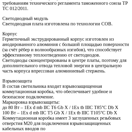
требованиям технического регламента таможенного союза ТР
ТС 012/2011.
Светодиодный модуль
Светодиодная плата изготовлена по технологии COB.
Корпус
Герметичный экструдированный корпус изготовлен из
анодированного алюминия с большой площадью поверхности
(за счёт рёбер и волнообразных изгибов), что способствует
эффективному теплоотведению от светодиодов.
Светодиоды сконцентрированы в центре платы, поэтому для
дополнительного отвода тепловой энергии в центральную
часть корпуса впрессован алюминиевый стержень.
Взрывозащита
В состав светильника входит взрывозащищенная
коммутационная коробка, что обеспечивает удобное и
безопасное подключение.
Маркировка взрывозащиты:
до 80 Вт – 1Ex d mb IIC T6 Gb X / 1Ex tb IIIC T85°C Db X
100 Вт – 1Ex d mb IIC T5 Gb X / 1Ex tb IIIC T105°C Db X
Коммутационная коробка имеет 3 заглушенных резьбовых
отверстия M20 для подключения взрывозащищенных
кабельных вводов по