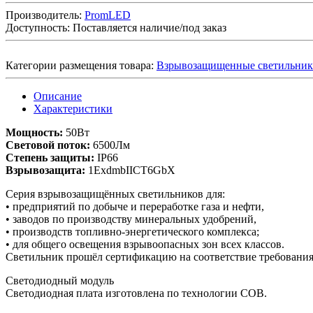
Производитель:
PromLED
Доступность:
Поставляется наличие/под заказ
Категории размещения товара:
Взрывозащищенные светильни
Описание
Характеристики
Мощность:
50Вт
Световой поток:
6500Лм
Степень защиты:
IP66
Взрывозащита:
1ExdmbIICT6GbX
Серия взрывозащищённых светильников для:
• предприятий по добыче и переработке газа и нефти,
• заводов по производству минеральных удобрений,
• производств топливно-энергетического комплекса;
• для общего освещения взрывоопасных зон всех классов.
Светильник прошёл сертификацию на соответствие требования
Светодиодный модуль
Светодиодная плата изготовлена по технологии COB.