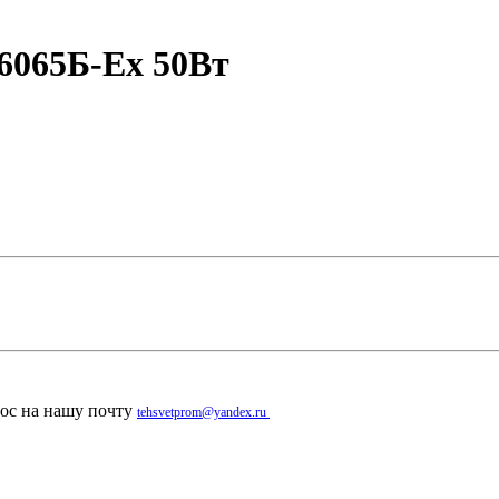
6065Б-Ex 50Вт
рос на нашу почту
tehsvetprom@yandex.ru