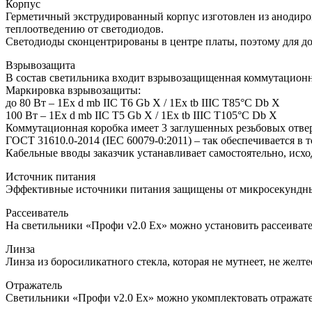
Корпус
Герметичный экструдированный корпус изготовлен из анодиров
теплоотведению от светодиодов.
Светодиоды сконцентрированы в центре платы, поэтому для д
Взрывозащита
В состав светильника входит взрывозащищенная коммутационна
Маркировка взрывозащиты:
до 80 Вт – 1Ex d mb IIC T6 Gb X / 1Ex tb IIIC T85°C Db X
100 Вт – 1Ex d mb IIC T5 Gb X / 1Ex tb IIIC T105°C Db X
Коммутационная коробка имеет 3 заглушенных резьбовых отв
ГОСТ 31610.0-2014 (IEC 60079-0:2011) – так обеспечивается в 
Кабельные вводы заказчик устанавливает самостоятельно, исход
Источник питания
Эффективные источники питания защищены от микросекундны
Рассеиватель
На светильники «Профи v2.0 Ех» можно установить рассеивател
Линза
Линза из боросиликатного стекла, которая не мутнеет, не желте
Отражатель
Светильники «Профи v2.0 Ех» можно укомплектовать отражате