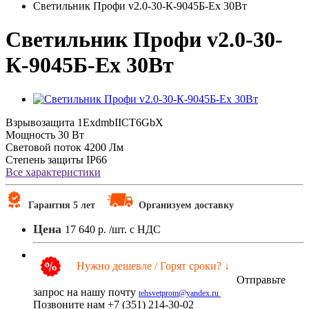
Светильник Профи v2.0-30-К-9045Б-Ex 30Вт
Светильник Профи v2.0-30-
К-9045Б-Ex 30Вт
Взрывозащита
1ExdmbIICT6GbX
Мощность
30 Вт
Световой поток
4200 Лм
Степень защиты
IP66
Все характеристики
Гарантия 5 лет
Организуем доставку
Цена
17 640 р.
/шт. с НДС
Нужно дешевле / Горят сроки? ↓
Отправьте
запрос на нашу почту
tehsvetprom@yandex.ru
Позвоните нам +7 (351) 214-30-02