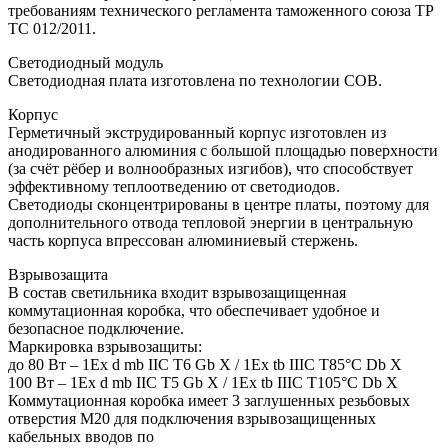
требованиям технического регламента таможенного союза ТР
ТС 012/2011.
Светодиодный модуль
Светодиодная плата изготовлена по технологии COB.
Корпус
Герметичный экструдированный корпус изготовлен из
анодированного алюминия с большой площадью поверхности
(за счёт рёбер и волнообразных изгибов), что способствует
эффективному теплоотведению от светодиодов.
Светодиоды сконцентрированы в центре платы, поэтому для
дополнительного отвода тепловой энергии в центральную
часть корпуса впрессован алюминиевый стержень.
Взрывозащита
В состав светильника входит взрывозащищенная
коммутационная коробка, что обеспечивает удобное и
безопасное подключение.
Маркировка взрывозащиты:
до 80 Вт – 1Ex d mb IIC T6 Gb X / 1Ex tb IIIC T85°C Db X
100 Вт – 1Ex d mb IIC T5 Gb X / 1Ex tb IIIC T105°C Db X
Коммутационная коробка имеет 3 заглушенных резьбовых
отверстия M20 для подключения взрывозащищенных
кабельных вводов по