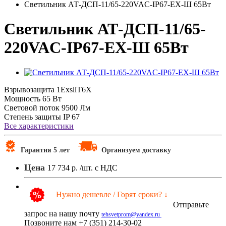
Светильник АТ-ДСП-11/65-220VAC-IP67-EX-Ш 65Вт
Светильник АТ-ДСП-11/65-
220VAC-IP67-EX-Ш 65Вт
Взрывозащита
1ЕхsllT6X
Мощность
65 Вт
Световой поток
9500 Лм
Степень защиты
IP 67
Все характеристики
Гарантия 5 лет
Организуем доставку
Цена
17 734 р.
/шт. с НДС
Нужно дешевле / Горят сроки? ↓
Отправьте
запрос на нашу почту
tehsvetprom@yandex.ru
Позвоните нам +7 (351) 214-30-02