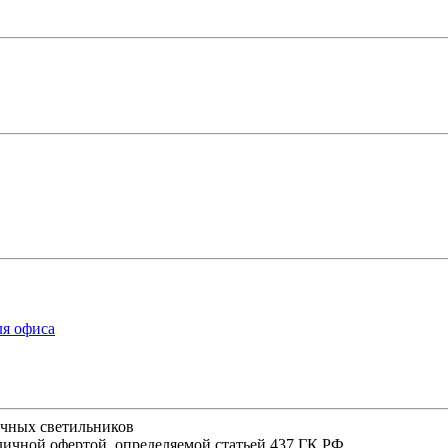
ля офиса
ичных светильников
личной офертой, определяемой статьей 437 ГК РФ