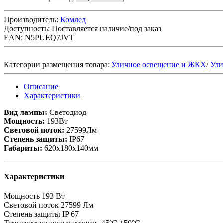
Производитель:
Комлед
Доступность:
Поставляется наличие/под заказ
EAN: N5PUEQ7JVT
Категории размещения товара:
Уличное освещение и ЖКХ
/
Ули
Описание
Характеристики
Вид лампы:
Светодиод
Мощность:
193Вт
Световой поток:
27599Лм
Степень защиты:
IP67
Габариты:
620х180х140мм
Характеристики
Мощность
193 Вт
Световой поток
27599 Лм
Степень защиты
IP 67
Температура эксплуатации
-45°C +50°C