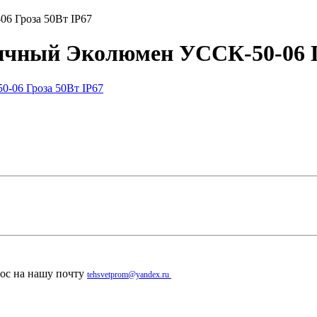
6 Гроза 50Вт IP67
ичный Эколюмен УССК-50-06 Г
рос на нашу почту
tehsvetprom@yandex.ru