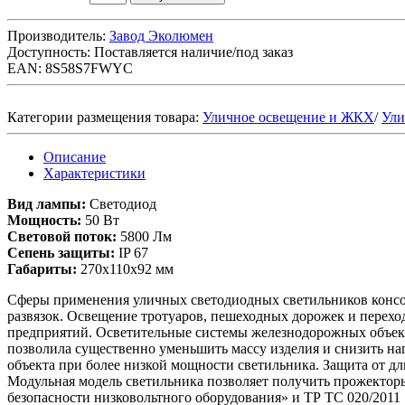
Производитель:
Завод Эколюмен
Доступность:
Поставляется наличие/под заказ
EAN: 8S58S7FWYC
Категории размещения товара:
Уличное освещение и ЖКХ
/
Ули
Описание
Характеристики
Вид лампы:
Светодиод
Мощность:
50 Вт
Световой поток:
5800 Лм
Сепень защиты:
IP 67
Габариты:
270х110х92 мм
Сферы применения уличных светодиодных светильников консо
развязок. Освещение тротуаров, пешеходных дорожек и перехо
предприятий. Осветительные системы железнодорожных объект
позволила существенно уменьшить массу изделия и снизить на
объекта при более низкой мощности светильника. Защита от д
Модульная модель светильника позволяет получить прожекторы
безопасности низковольтного оборудования» и ТР ТС 020/201