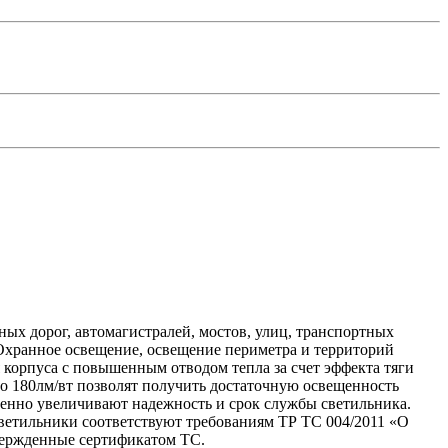
 дорог, автомагистралей, мостов, улиц, транспортных
 Охранное освещение, освещение периметра и территорий
корпуса с повышенным отводом тепла за счет эффекта тяги
до 180лм/вт позволят получить достаточную освещенность
венно увеличивают надежность и срок службы светильника.
ветильники соответствуют требованиям ТР ТС 004/2011 «О
вержденные сертификатом ТС.