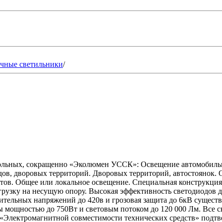
чные светильники
/
льных, сокращенно «Эколюмен УССК»: Освещение автомобильных
дов, дворовых территорий. Дворовых территорий, автостоянок.
ов. Общее или локальное освещение. Специальная конструкция 
грузку на несущую опору. Высокая эффективность светодиодов 
лительных напряжений до 420в и грозовая защита до 6кВ сущест
 мощностью до 750Вт и световым потоком до 120 000 Лм. Все с
1 «Электромагнитной совместимости технических средств» подт