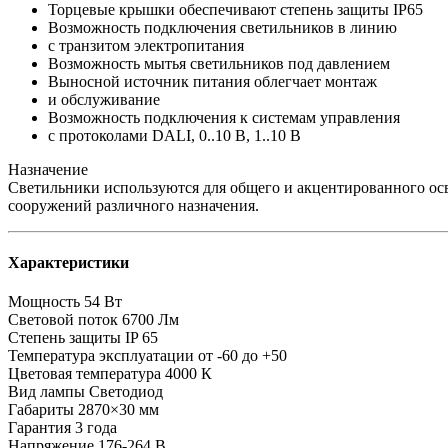
Торцевые крышки обеспечивают степень защиты IP65
Возможность подключения светильников в линию
с транзитом электропитания
Возможность мытья светильников под давлением
Выносной источник питания облегчает монтаж
и обслуживание
Возможность подключения к системам управления
с протоколами DALI, 0..10 В, 1..10 В
Назначение
Светильники используются для общего и акцентированного о
сооружений различного назначения.
Характеристики
Мощность
54 Вт
Световой поток
6700 Лм
Степень защиты
IP 65
Температура эксплуатации
от -60 до +50
Цветовая температура
4000 К
Вид лампы
Светодиод
Габариты
2870×30 мм
Гарантия
3 года
Напряжение
176-264 В