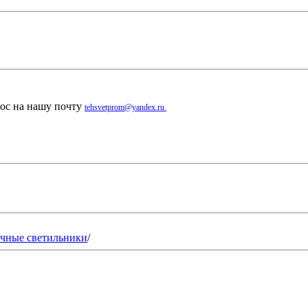
рос на нашу почту
tehsvetprom@yandex.ru
чные светильники
/