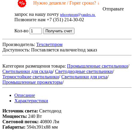
Нужно дешевле / Горят сроки? ↓
Отправьте
запрос на нашу почту
tehsvetprom@yandex.ru
Позвоните нам +7 (351) 214-30-02
Кол-во
Получить счет
Производитель:
Техсветпром
Доступность:
Поставляется наличие/под заказ
Категории размещения товара:
Промышленные светильники
/
Светильники для склада
/
Светодиодные светильники
/
Термостойкие светильники
/
Светильники для цеха
/
Промышленные прожекторы
/
Описание
Характеристики
Источник света:
Светодиод
Мощность:
240 Вт
Световой поток:
40800 Лм
Габариты:
594х391х88 мм