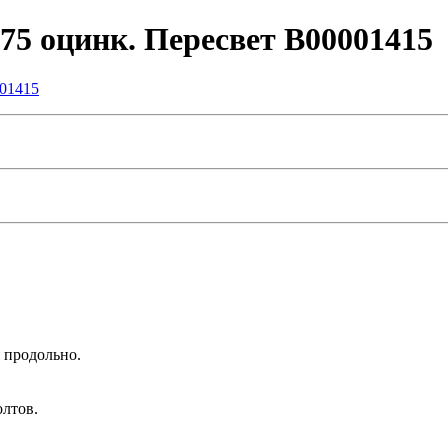
75 оцинк. Пересвет В00001415
я продольно.
лтов.