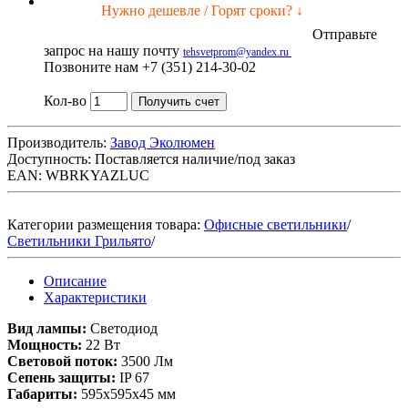
Нужно дешевле / Горят сроки? ↓
Отправьте
запрос на нашу почту
tehsvetprom@yandex.ru
Позвоните нам +7 (351) 214-30-02
Кол-во
Получить счет
Производитель:
Завод Эколюмен
Доступность:
Поставляется наличие/под заказ
EAN: WBRKYAZLUC
Категории размещения товара:
Офисные светильники
/
Светильники Грильято
/
Описание
Характеристики
Вид лампы:
Светодиод
Мощность:
22 Вт
Световой поток:
3500 Лм
Сепень защиты:
IP 67
Габариты:
595x595x45 мм