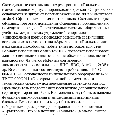
Светодиодные светильники «Армстронг» и «Грильято»
имеют стальной корпус с порошковой окраской. Опционально
оснащаются защитой от перенапряжений до 380в и импульсов
до 4кВ. Сферы применения светильников: Светильники для
офисных, торговых помещений Освещение промышленных
помещений, складов Осветительные системы общественных,
учебных, медицинских учреждений, спортзалов.
Универсальный корпус позволяет размещать светильники,
встраивая их в потолки типа «Армстронг», «Грильято» или
накладным способом на любые типы потолков или стен.
Вариант исполнения с защитой IP67 позволяет использовать
данные светильники для освещения объектов с повышенной
влажностью. Является эффективной заменой
люминесцентных светильников ЛПО, ЛВО, Айсберг, 2х36 и
др. Все светильники соответствуют требованиям ТР ТС
004/2011 «О безопасности низковольтного оборудования» и
ТР ТС 020/2011 «Электромагнитной совместимости
технических средств» подтвержденные сертификатом ТС.
Производитель предоставляет бесплатную дополнительную
сервисную гарантию 7 лет. Все модели могут быть оснащены
функцией диммирования и автономными аварийными
блоками. Все светильники могут быть изготовлены с
габаритными размероми для встраивания, как в потолки
«Армстронг», так и в потолки «Грильято» (в заказе: литера