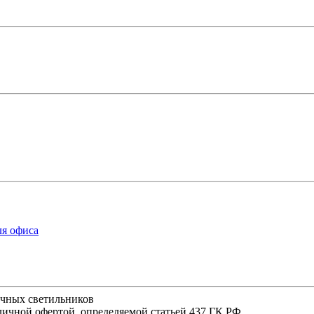
ля офиса
ичных светильников
личной офертой, определяемой статьей 437 ГК РФ