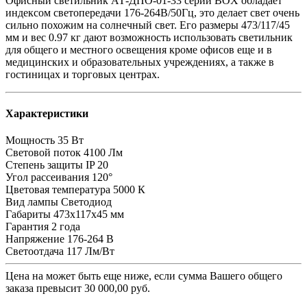
Офисный светильник АТ-ДПО-01-33 серии BOX обладает
индексом светопередачи 176-264В/50Гц, это делает свет очень
сильно похожим на солнечный свет. Его размеры 473/117/45
мм и вес 0.97 кг дают возможность использовать светильник
для общего и местного освещения кроме офисов еще и в
медицинских и образовательных учреждениях, а также в
гостиницах и торговых центрах.
Характеристики
Мощность
35 Вт
Световой поток
4100 Лм
Степень защиты
IP 20
Угол рассеивания
120°
Цветовая температура
5000 К
Вид лампы
Светодиод
Габариты
473х117х45 мм
Гарантия
2 года
Напряжение
176-264 В
Светоотдача
117 Лм/Вт
Цена на
может быть еще ниже, если сумма Вашего общего
заказа превысит 30 000,00 руб.