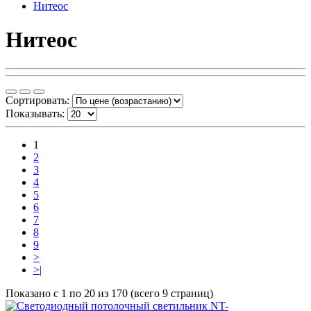
Нитеос
Нитеос
Сортировать:
Показывать:
1
2
3
4
5
6
7
8
9
>
>|
Показано с 1 по 20 из 170 (всего 9 страниц)