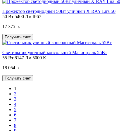
Прожектор светодиодный 50Вт уличный X-RAY Lira 50
50 Вт
5400 Лм
IP67
17 375 р.
Получить счет
Светильник уличный консольный Магистраль 55Вт
55 Вт
8147 Лм
5000 К
18 054 р.
Получить счет
1
2
3
4
5
6
7
8
9