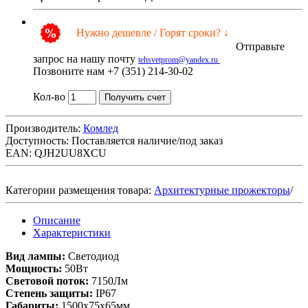
Нужно дешевле / Горят сроки? ↓
Отправьте
запрос на нашу почту
tehsvetprom@yandex.ru
Позвоните нам +7 (351) 214-30-02
Кол-во
Получить счет
Производитель:
Комлед
Доступность:
Поставляется наличие/под заказ
EAN: QJH2UU8XCU
Категории размещения товара:
Архитектурные прожекторы
/
Описание
Характеристики
Вид лампы:
Светодиод
Мощность:
50Вт
Световой поток:
7150Лм
Степень защиты:
IP67
Габариты:
1500х75х65мм