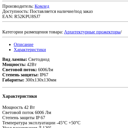
Производитель:
Комлед
Доступность:
Поставляется наличие/под заказ
EAN: R52KPU8SJ7
Категории размещения товара:
Архитектурные прожекторы
/
Описание
Характеристики
Вид лампы:
Светодиод
Мощность:
42Вт
Световой поток:
6006Лм
Степень защиты:
IP67
Габариты:
300х130х130мм
Характеристики
Мощность
42 Вт
Световой поток
6006 Лм
Степень защиты
IP 67
Температура эксплуатации
-45°C +50°C
Угол рассеивания
Д 120°